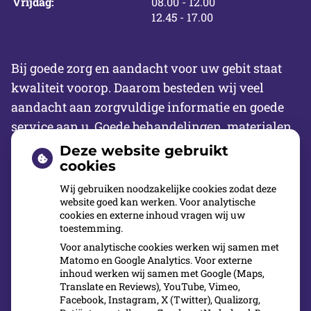
tot
Vrijdag:
08.00
- 12.00
tot
12.45
- 17.00
Bij goede zorg en aandacht voor uw gebit staat
kwaliteit voorop. Daarom besteden wij veel
aandacht aan zorgvuldige informatie en goede
service aan u. Goede behandelingen, materialen
en administratie zijn hierbij essentieel. Wij
Deze website gebruikt
hanteren daarvoor procedures die gebaseerd zijn
cookies
op richtlijnen van de beroepsvereniging en
Wij gebruiken noodzakelijke cookies zodat deze
website goed kan werken. Voor analytische
wetenschappelijke verenigingen in de
cookies en externe inhoud vragen wij uw
mondzorg. Een goede klachtenbehandeling hoort
toestemming.
daar ook bij.
Voor analytische cookies werken wij samen met
Matomo en Google Analytics. Voor externe
inhoud werken wij samen met Google (Maps,
Translate en Reviews), YouTube, Vimeo,
Facebook, Instagram, X (Twitter), Qualizorg,