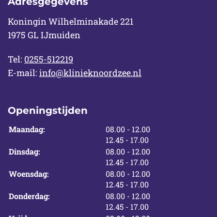
Adresgegevens
Koningin Wilhelminakade 221
1975 GL IJmuiden
Tel:
0255-512219
E-mail:
info@klinieknoordzee.nl
Openingstijden
tot
Maandag:
08.00
- 12.00
tot
12.45
- 17.00
tot
Dinsdag:
08.00
- 12.00
tot
12.45
- 17.00
tot
Woensdag:
08.00
- 12.00
tot
12.45
- 17.00
tot
Donderdag:
08.00
- 12.00
tot
12.45
- 17.00