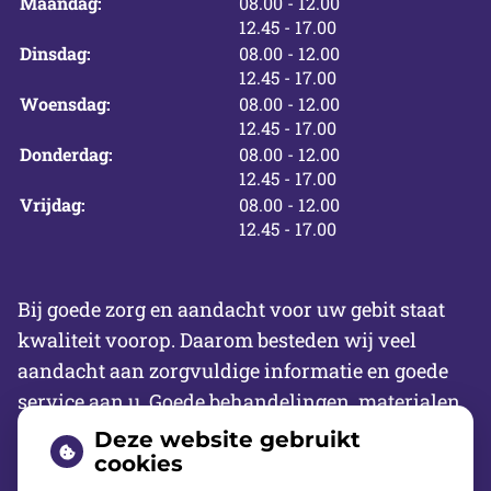
tot
Maandag:
08.00
- 12.00
tot
12.45
- 17.00
tot
Dinsdag:
08.00
- 12.00
tot
12.45
- 17.00
tot
Woensdag:
08.00
- 12.00
tot
12.45
- 17.00
tot
Donderdag:
08.00
- 12.00
tot
12.45
- 17.00
tot
Vrijdag:
08.00
- 12.00
tot
12.45
- 17.00
Bij goede zorg en aandacht voor uw gebit staat
kwaliteit voorop. Daarom besteden wij veel
aandacht aan zorgvuldige informatie en goede
service aan u. Goede behandelingen, materialen
en administratie zijn hierbij essentieel. Wij
Deze website gebruikt
hanteren daarvoor procedures die gebaseerd zijn
cookies