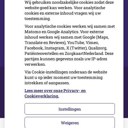
op richtlijnen van de beroepsvereniging en
Wij gebruiken noodzakelijke cookies zodat deze
website goed kan werken. Voor analytische
wetenschappelijke verenigingen in de
cookies en externe inhoud vragen wij uw
mondzorg. Een goede klachtenbehandeling hoort
toestemming.
daar ook bij.
Voor analytische cookies werken wij samen met
Matomo en Google Analytics. Voor externe
inhoud werken wij samen met Google (Maps,
Translate en Reviews), YouTube, Vimeo,
Facebook, Instagram, X (Twitter), Qualizorg,
Patiëntenvertellen en ZorgkaartNederland. Deze
partijen kunnen gegevens zoals uw IP-adres
verwerken.
Via Cookie-instellingen onderaan de website
kunt u op ieder moment uw toestemming
intrekken of aanpassen.
Over ons
Klachten
Lees meer over onze Privacy- en
Inschrijven
Cookieverklaring.
Contact
Instellingen
Weigeren