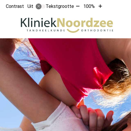
Tekst
Tekst
Contrast
Tekstgrootte
100%
Uit
verkleinen
vergroten
met
met
Ho
10%
10%