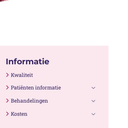
Informatie
Kwaliteit
Patiënten informatie
Patiënten
Behandelingen
informatie
Behandelinge
submenu
Kosten
submenu
Kosten
submenu