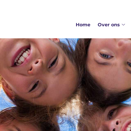
ofdmenu
Home
Over ons
Ov
on
su