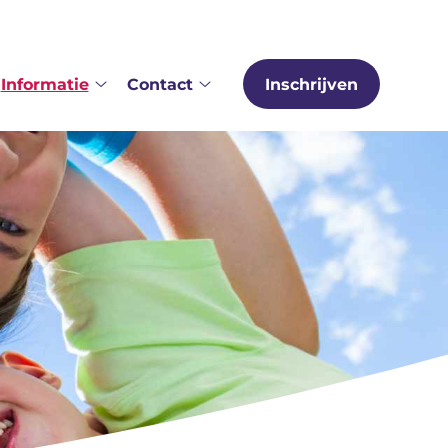
Informatie
Contact
Inschrijven
er
Informatie
Contact
s
submenu
submenu
bmenu